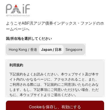
ようこそABF汎アジア債券インデックス・ファンドのホ
ームページへ
ホーム
Home
国/所在地を選択してください
PAIFについて
Hong Kong / 香港
Japan / 日本
Singapore
PAIFに関する10の事実
About Us
利用規約
ABF汎アジア債券インデックス・ファンドーPAIF―あなたの
資産をアジア債券に。
下記規約をよくお読みください。本ウェブサイト及び本サ
PAIF創設の背景
イト内のいかなるページに、アクセスされること、また、
ご利用される際には、下記規約にご同意頂いたものとみな
Contact Us
します。もし、下記事項にご同意いただけない場合、ただ
Products
ちに、本ウェブサイトよりご退出ください。
ABF 汎アジア債券インデックス・ファンド
サイトの所有者及び管理者
インサイト
Cookieを保存し、有効にする