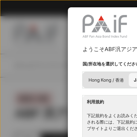
ようこそABF汎アジ
国/所在地を選択してくださ
ホーム
ファンド
インサイト
リソース
PAIFについて
Hong Kong / 香港
J
2821 HK
利用規約
ABF 汎アジア債券
下記規約をよくお読みく
される際には、下記規約
ブサイトよりご退出くだ