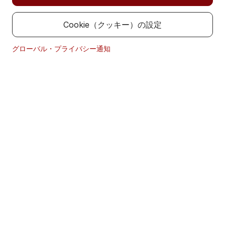
本ウェブサイトは、金融商品取引業者として金融庁に登録
を行っているステート・ストリート・グローバル・アドバ
Cookie（クッキー）の設定
イザーズ株式会社によって所有されています。
取引勧誘等の否定と対象地域の限定
グローバル・プライバシー通知
本サイト内の情報は、あくまで参考までに提供されるもの
です。いかなる投資取引の勧誘、申し出、または推奨をも
行うものではありません。また、貴殿にその他のいかなる
取引への関与をも勧誘したり、申し出たり、または推奨す
るものではありません。
ステート・ストリート・グローバル・アドバイザーズ株式
会社は、多様な投資家のために特別に考案された数多くの
商品およびサービスを提供していますが、すべての商品
が、どの投資家にもご利用いただけるものとは限りませ
ん。これらの商品およびサービスは、適用法令に従って投
資家に提供されています。本サイトは、日本国外の地域の
人々は対象としておりません。よって、本ウェブサイトを
ご利用される投資家の皆様も日本の各種法令・規則に従っ
て、自己の責任においてご利用下さい。国籍、在住地域等
の理由により、本ウェブサイトの公表・ご利用が禁止され