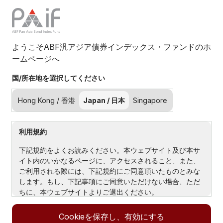
ようこそABF汎アジア債券インデックス・ファンドのホ
ームページへ
インサイト
国/所在地を選択してください
フィルター (
0
本)
Hong Kong / 香港
Japan / 日本
Singapore
最新
利用規約
下記規約をよくお読みください。本ウェブサイト及び本サ
イト内のいかなるページに、アクセスされること、また、
ご利用される際には、下記規約にご同意頂いたものとみな
します。もし、下記事項にご同意いただけない場合、ただ
ちに、本ウェブサイトよりご退出ください。
サイトの所有者及び管理者
Cookieを保存し、有効にする