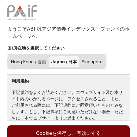
ようこそABF汎アジア債券インデックス・ファンドのホ
ームページへ
ETFとは？
ETFとは？
国/所在地を選択してください
Hong Kong / 香港
Japan / 日本
Singapore
上場投資信託（ETF）とは、株式、債券、通貨、コモデ
ィティといった有価証券を一つのバスケットに束ねたも
利用規約
ので、取引所における1回の取引でまとめて売買するこ
とができます。通常、手数料（運用報酬）控除前の指数
下記規約をよくお読みください。本ウェブサイト及び本サ
パフォーマンスに連動し、資産クラス、地域、セクタ
イト内のいかなるページに、アクセスされること、また、
ー、投資テーマといった特定の市場セグメントに的を絞
ご利用される際には、下記規約にご同意頂いたものとみな
ったエクスポージャーを提供します。
します。もし、下記事項にご同意いただけない場合、ただ
ちに、本ウェブサイトよりご退出ください。
基本的に、ETFは投資信託と同様の分散効果を提供する
サイトの所有者及び管理者
ファンドで、株式と同じように取引されます。1度の取
Cookieを保存し、有効にする