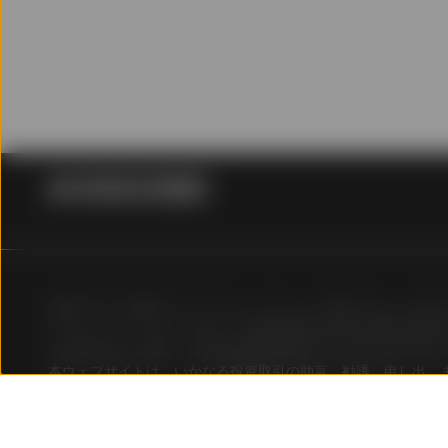
自己責任において、本ウ
くは正確性を欠くもので
商標
「ステート・ストリート
録商標です。著作権、商
Markit登録商標
本書で言及されているMarki
サー」）の所有物であり、A
各当事者は、指数スポンサ
ABF汎アジア債券インデックス・ファンド（PAIF）はシンガ
ンサーは、明示または黙
たユニット・トラストであり、香港証券取引所及び東京証券取
データについて、いかな
かる認可又は上場は、公的な推奨を意味するものではありませ
明示的に放棄します。特
本ウェブサイトは、いかなる投資取引の助言、勧誘、申し出、
の日の特定の時刻または
ません。また、投資取引の助言、勧誘、申し出、または推奨と
て、または特定の日の特
ん。ABF汎アジア債券インデックス・ファンド（以下、“当ET
ません）が発生する可能
用成果等を保証又は示唆するものではありません。当ETFの分配
無にかかわらず）当事者