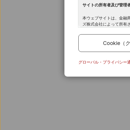
サイトの所有者及び管理
本ウェブサイトは、金融
ズ株式会社によって所有
取引勧誘等の否定と対象
Cookie
本サイト内の情報は、あ
のではありません。また
グローバル・プライバシー
りません。
ステート・ストリート・
よびサービスを提供して
およびサービスは、適用
せん。よって、本ウェブ
下さい。国籍、在住地域
は、本ウェブサイトをご
助言の提供と解釈しては
券について、その法域の