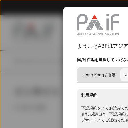
ようこそABF汎アジ
国/所在地を選択してくださ
ホーム
ファンド
インサイト
リソース
PAIFについて
Hong Kong / 香港
J
インサイト
最新
利用規約
フィルター (
0
本)
下記規約をよくお読みく
される際には、下記規約
ブサイトよりご退出くだ