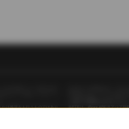
ェブサイトにリンクされた先への移動を実施いたします。リンク先の情
あったとしても、それに伴うリスクに関しては、何ら責任を負いません
・グローバル・アドバイザーズ」およびSSGAは、ステート・ストリー
標およびその他の形態の所有権が当ウェブサイトのコンテンツを保護し
t iBoxx ABF汎アジア指数（以下、「指数」）は、Markit Indices L
BF汎アジア 債券指数ファンド (以下、「PAIF」)に関する使用許諾
ーがPAIFのスポンサーではなく、推奨・宣伝もしていないことを認識
ポール及び香港において認可を受け
会社及びその関係会社は、ETF
示を問わず、いかなる意見表明も行わず、また、指数および指数に含ま
引所において上場しています。か
用や販売に関していかなる責任も
る保証（商品性および特定の目的または使用への適合性を含みますが、
ん。
＜当ETFの投資にかかるリスク＞
に、指数スポンサーは、指数または指数に含まれるデータの品質・正確
または推奨をも行うものではあり
当ETFは、iBoxx ABF汎ア
それ以外で指数または指数の構成を利用することにより得られる結果ま
して依拠すべきものでもありませ
当ETFへの投資には、市場リス
定の時刻またはそれ以外で指数に含まれる債務に信用事由またはそれに
F”）の過去の運用実績は、将来の運
流動性リスク等が伴います。これ
性について、いかなる保証も放棄します。指数に過誤があった場合、指
金は、当ETFの投資対象資産の
元本を損なう可能性があります。
またはその他の者に対する責任を負わず、当事者またはその他の者に対