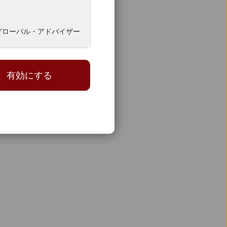
グローバル・アドバイザー
し、有効にする
出、または推奨をも行うも
または推奨するものではあ
考案された数多くの商品お
限りません。これらの商品
の人々は対象としておりま
自己の責任においてご利用
のもとに属している人々
記載事項は、いずれも投資
いは販売が違法とされる証
らないものとします。