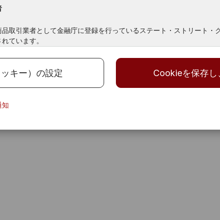
者
商品取引業者として金融庁に登録を行っているステート・ストリート・
されています。
地域の限定
（クッキー）の設定
Cookieを保存
くまで参考までに提供されるものです。いかなる投資取引の勧誘、申し
、貴殿にその他のいかなる取引への関与をも勧誘したり、申し出たり、
通知
グローバル・アドバイザーズ株式会社は、多様な投資家のために特別に
いますが、すべての商品が、どの投資家にもご利用いただけるものとは
法令に従って投資家に提供されています。本サイトは、日本国外の地域
サイトをご利用される投資家の皆様も日本の各種法令・規則に従って、
等の理由により、本ウェブサイトの公表・ご利用が禁止されている法令
利用になることが出来ませんので、ご留意下さい。 本サイトに含まれる
ならず、また各法域における証券関連法によって申込、勧誘、購入ある
居住者に対し購入の勧誘あるいは販売の申込を行うものと解釈してはな