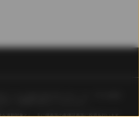
報が、更新、チェックもし
。
ト・コーポレーションの登
ています。
imited（以下、「指数スポン
を受けています。
し、同意します。指数スポ
に関していかなる保証も責任も負いません。また、ETFの資産運
れるまたは指数に関連する
負わず、管理運営に携わることもありません。
これに限定されません）も
性・完全性について、特定
ジア指数を連動対象とし、主に債券等の有価証券等に投資を行います。
たは企業の信用力につい
ク、為替リスク、金利リスク、信用リスク、カントリーリスク、
類似する事由（定義を問い
らのリスク要因により当ETFの価格が変動し、その結果、投資
数スポンサーは（過失の有
なお、ETFの投資にかかるリスクは上記に限定されるものでは
して、かかる過誤に関する