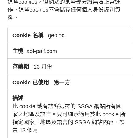
這些cookies，但網站的某些部分將無法正常運
作。這些cookies不會儲存任何個人身份識別資
料。
必
geoloc
要
的
abf-paif.com
C
o
13 月份
o
k
第一方
i
e
s
此 cookie 載有訪客選擇的 SSGA 網站所有國
家／地區及語言。只可顯示適用於此 cookie 所
指定國家／地區及語言的 SSGA 網站內容。設
置 13 個月