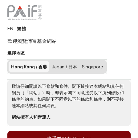
EN
繁體
觀點
歡迎瀏覽沛富基金網站
收益率走勢分化，亞洲
選擇地區
債券全年仍錄得正回報
Hong Kong / 香港
Japan / 日本
Singapore
敬請仔細閱讀以下條款和條件。閣下於接達本網站和其任何
2026年3月2日
網頁（「網站」）時，即表示閣下同意接受以下所列條款和
條件的約束。如果閣下不同意以下的條款和條件，則不要接
達本網站或其任何網頁。
網站擁有人和營運人
iBoxx ABF Pan Asia Bond Index 年底以穩健表現收官，
網站由道富環球投資管理新加坡有限公司（「道富新加
於 2025 年 12 月錄得正回報。主要受惠於亞洲貨幣普遍
坡」）擁有和營運。道富新加坡是道富環球投資管理公司