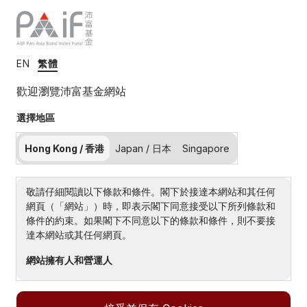
EN
繁體
聯絡我們
歡迎瀏覽沛富基金網站
如有任何問題，我們可以提供協助 。
選擇地區
Hong Kong / 香港
Japan / 日本
Singapore
電郵
paif@ssga.com
敬請仔細閱讀以下條款和條件。閣下於接達本網站和其任何
電話
網頁（「網站」）時，即表示閣下同意接受以下所列條款和
+852 2103 0100
條件的約束。如果閣下不同意以下的條款和條件，則不要接
達本網站或其任何網頁。
網站擁有人和營運人
網站由道富環球投資管理新加坡有限公司（「道富新加
坡」）擁有和營運。道富新加坡是道富環球投資管理公司